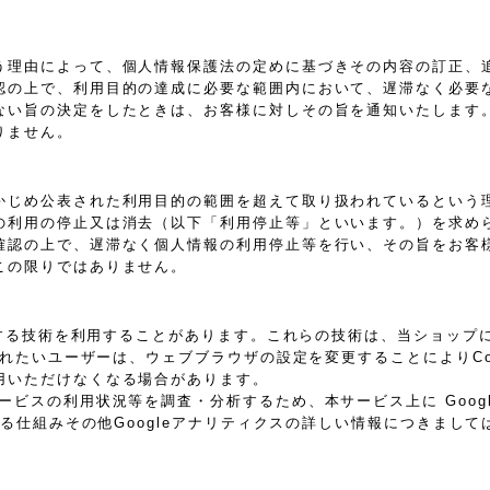
う理由によって、個人情報保護法の定めに基づきその内容の訂正、
認の上で、利用目的の達成に必要な範囲内において、遅滞なく必要
ない旨の決定をしたときは、お客様に対しその旨を通知いたします
りません。
かじめ公表された利用目的の範囲を超えて取り扱われているという
の利用の停止又は消去（以下「利用停止等」といいます。）を求め
確認の上で、遅滞なく個人情報の利用停止等を行い、その旨をお客
この限りではありません。
に類する技術を利用することがあります。これらの技術は、当ショッ
されたいユーザーは、ウェブブラウザの設定を変更することによりCoo
用いただけなくなる場合があります。
スの利用状況等を調査・分析するため、本サービス上に Google 
れる仕組みその他Googleアナリティクスの詳しい情報につきまし