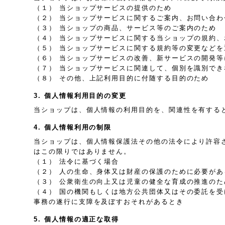
（１） 当ショップサービスの提供のため
（２） 当ショップサービスに関するご案内、お問い合
（３） 当ショップの商品、サービス等のご案内のため
（４） 当ショップサービスに関する当ショップの規約
（５） 当ショップサービスに関する規約等の変更などを
（６） 当ショップサービスの改善、新サービスの開発
（７） 当ショップサービスに関連して、個別を識別で
（８） その他、上記利用目的に付随する目的のため
3. 個人情報利用目的の変更
当ショップは、個人情報の利用目的を、関連性を有する
4. 個人情報利用の制限
当ショップは、個人情報保護法その他の法令により許容
はこの限りではありません。
（１） 法令に基づく場合
（２） 人の生命、身体又は財産の保護のために必要が
（３） 公衆衛生の向上又は児童の健全な育成の推進の
（４） 国の機関もしくは地方公共団体又はその委託を
事務の遂行に支障を及ぼすおそれがあるとき
5. 個人情報の適正な取得