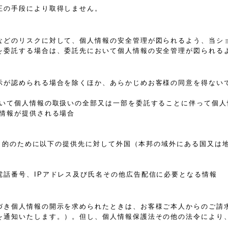
正の手段により取得しません。
などのリスクに対して、個人情報の安全管理が図られるよう、当シ
を委託する場合は、委託先において個人情報の安全管理が図られる
示が認められる場合を除くほか、あらかじめお客様の同意を得ない
おいて個人情報の取扱いの全部又は一部を委託することに伴って個人
人情報が提供される場合
れた目的のために以下の提供先に対して外国（本邦の域外にある国又
電話番号、IPアドレス及び氏名その他広告配信に必要となる情報
づき個人情報の開示を求められたときは、お客様ご本人からのご請
を通知いたします。）。但し、個人情報保護法その他の法令により